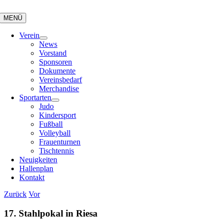
Zum
Inhalt
MENÜ
springen
Verein
News
Vorstand
Sponsoren
Dokumente
Vereinsbedarf
Merchandise
Sportarten
Judo
Kindersport
Fußball
Volleyball
Frauenturnen
Tischtennis
Neuigkeiten
Hallenplan
Kontakt
Zurück
Vor
17. Stahlpokal in Riesa