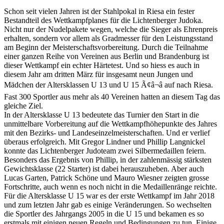
Schon seit vielen Jahren ist der Stahlpokal in Riesa ein fester
Bestandteil des Wettkampfplanes für die Lichtenberger Judoka.
Nicht nur der Nudelpakete wegen, welche die Sieger als Ehrenpreis
erhalten, sondern vor allem als Gradmesser für den Leistungsstand
am Beginn der Meisterschaftsvorbereitung. Durch die Teilnahme
einer ganzen Reihe von Vereinen aus Berlin und Brandenburg ist
dieser Wettkampf ein echter Härtetest. Und so hiess es auch in
diesem Jahr am dritten März für insgesamt neun Jungen und
Mädchen der Altersklassen U 13 und U 15 Ã¢â¬â auf nach Riesa.
Fast 300 Sportler aus mehr als 40 Vereinen hatten an diesem Tag das
gleiche Ziel.
In der Altersklasse U 13 bedeutete das Turnier den Start in die
unmittelbare Vorbereitung auf die Wettkampfhöhepunkte des Jahres
mit den Bezirks- und Landeseinzelmeisterschaften. Und er verlief
überaus erfolgreich. Mit Gregor Lindner und Phillip Langnickel
konnte das Lichtenberger Judoteam zwei Silbermedaillen feiern.
Besonders das Ergebnis von Phillip, in der zahlenmässig stärksten
Gewichtsklasse (22 Starter) ist dabei herauszuheben. Aber auch
Lucas Garten, Patrick Schöne und Mauro Wiesner zeigten grosse
Fortschritte, auch wenn es noch nicht in die Medaillenränge reichte.
Für die Altersklasse U 15 war es der erste Wettkampf im Jahr 2018
und zum letzten Jahr gab es einige Veränderungen. So wechselten
die Sportler des Jahrgangs 2005 in die U 15 und bekamen es so
erstmals mit einigen neuen Regeln und Bedingungen zu tun. Einige