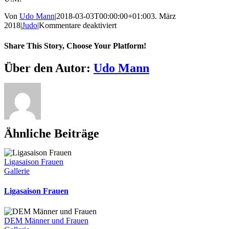
Von
Udo Mann
|
2018-03-03T00:00:00+01:00
3. März
für
2018
|
Judo
|
Kommentare deaktiviert
17.
Stahlpokal
Share This Story, Choose Your Platform!
in
Riesa
Facebook
X
Reddit
LinkedIn
WhatsApp
Telegram
Tumblr
Pinterest
Vk
Xing
E-
Über den Autor:
Udo Mann
Mail
Ähnliche Beiträge
Ligasaison Frauen
Gallerie
Ligasaison Frauen
DEM Männer und Frauen