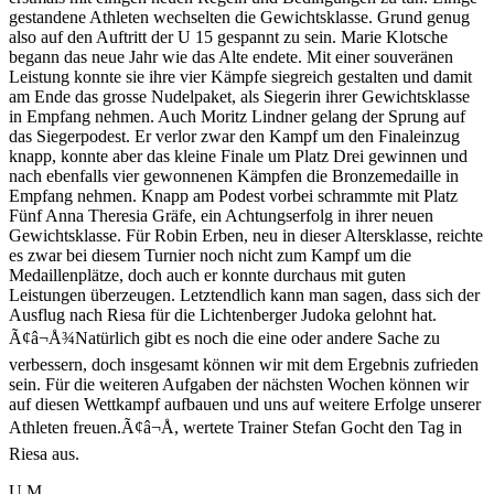
gestandene Athleten wechselten die Gewichtsklasse. Grund genug
also auf den Auftritt der U 15 gespannt zu sein. Marie Klotsche
begann das neue Jahr wie das Alte endete. Mit einer souveränen
Leistung konnte sie ihre vier Kämpfe siegreich gestalten und damit
am Ende das grosse Nudelpaket, als Siegerin ihrer Gewichtsklasse
in Empfang nehmen. Auch Moritz Lindner gelang der Sprung auf
das Siegerpodest. Er verlor zwar den Kampf um den Finaleinzug
knapp, konnte aber das kleine Finale um Platz Drei gewinnen und
nach ebenfalls vier gewonnenen Kämpfen die Bronzemedaille in
Empfang nehmen. Knapp am Podest vorbei schrammte mit Platz
Fünf Anna Theresia Gräfe, ein Achtungserfolg in ihrer neuen
Gewichtsklasse. Für Robin Erben, neu in dieser Altersklasse, reichte
es zwar bei diesem Turnier noch nicht zum Kampf um die
Medaillenplätze, doch auch er konnte durchaus mit guten
Leistungen überzeugen. Letztendlich kann man sagen, dass sich der
Ausflug nach Riesa für die Lichtenberger Judoka gelohnt hat.
Ã¢â¬Å¾Natürlich gibt es noch die eine oder andere Sache zu
verbessern, doch insgesamt können wir mit dem Ergebnis zufrieden
sein. Für die weiteren Aufgaben der nächsten Wochen können wir
auf diesen Wettkampf aufbauen und uns auf weitere Erfolge unserer
Athleten freuen.Ã¢â¬Å, wertete Trainer Stefan Gocht den Tag in
Riesa aus.
U.M.