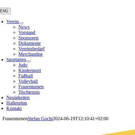
Zum
Inhalt
ENÜ
springen
Verein
News
Vorstand
Sponsoren
Dokumente
Vereinsbedarf
Merchandise
Sportarten
Judo
Kindersport
Fußball
Volleyball
Frauenturnen
Tischtennis
Neuigkeiten
Hallenplan
Kontakt
Frauenturnen
Stefan Gocht
2024-06-19T12:10:41+02:00