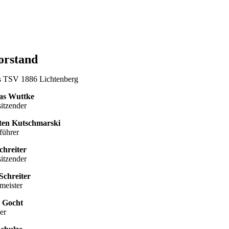
orstand
s TSV 1886 Lichtenberg
s Wuttke
sitzender
ten Kutschmarski
führer
chreiter
sitzender
 Schreiter
meister
n Gocht
er