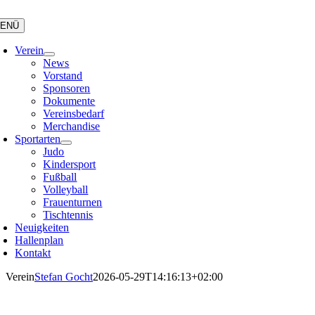
Zum
Inhalt
ENÜ
springen
Verein
News
Vorstand
Sponsoren
Dokumente
Vereinsbedarf
Merchandise
Sportarten
Judo
Kindersport
Fußball
Volleyball
Frauenturnen
Tischtennis
Neuigkeiten
Hallenplan
Kontakt
Verein
Stefan Gocht
2026-05-29T14:16:13+02:00