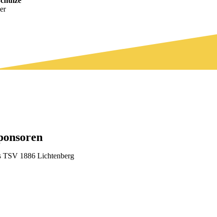
chulze
er
ponsoren
s TSV 1886 Lichtenberg