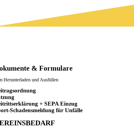
okumente & Formulare
m Herunterladen und Ausfüllen
itrags­ordnung
atzung
itritts­erklärung + SEPA Einzug
ort-Schadensmeldung für Unfälle
EREINSBEDARF