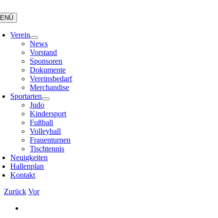
Zum
Inhalt
ENÜ
springen
Verein
News
Vorstand
Sponsoren
Dokumente
Vereinsbedarf
Merchandise
Sportarten
Judo
Kindersport
Fußball
Volleyball
Frauenturnen
Tischtennis
Neuigkeiten
Hallenplan
Kontakt
Zurück
Vor
Zeige
grösseres