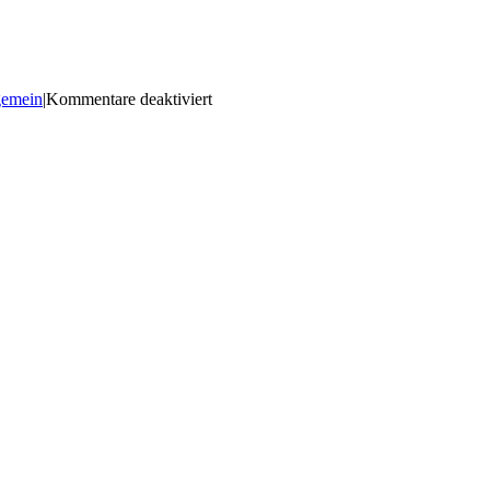
für
gemein
|
Kommentare deaktiviert
Altpapiersammlung