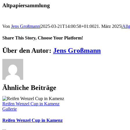
Bild
Altpapiersammlung
Von
Jens Großmann
|
2025-03-21T14:00:58+01:00
21. März 2025
|
All
Share This Story, Choose Your Platform!
Facebook
X
Reddit
LinkedIn
WhatsApp
Telegram
Tumblr
Pinterest
Vk
Xing
E-
Über den Autor:
Jens Großmann
Mail
Ähnliche Beiträge
Reifen Wenzel Cup in Kamenz
Gallerie
Reifen Wenzel Cup in Kamenz