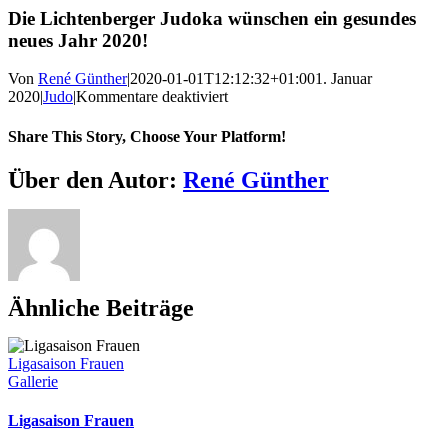
Bild
Die Lichtenberger Judoka wünschen ein gesundes
neues Jahr 2020!
Von
René Günther
|
2020-01-01T12:12:32+01:00
1. Januar
für
2020
|
Judo
|
Kommentare deaktiviert
Die
Lichtenberger
Share This Story, Choose Your Platform!
Judoka
wünschen
Facebook
X
Reddit
LinkedIn
WhatsApp
Telegram
Tumblr
Pinterest
Vk
Xing
E-
Über den Autor:
René Günther
ein
Mail
gesundes
neues
Jahr
2020!
Ähnliche Beiträge
Ligasaison Frauen
Gallerie
Ligasaison Frauen