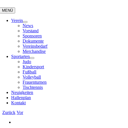
Zum
Inhalt
MENÜ
springen
Verein
News
Vorstand
Sponsoren
Dokumente
Vereinsbedarf
Merchandise
Sportarten
Judo
Kindersport
Fußball
Volleyball
Frauenturnen
Tischtennis
Neuigkeiten
Hallenplan
Kontakt
Zurück
Vor
Zeige
grösseres