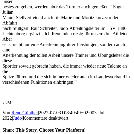
unser
bestes zu geben, werden aber das Turnier auch genießen.“ Sagte
Julian
Mann, Stellvertretend auch für Marie und Moritz kurz vor der
Abfahrt
nach Stuttgart. Ralf Schreiter, Judo-Abteilungsleiter im TSV 1886
Lichtenberg ergänzt. „Ich freue mich riesig für unsere drei Athleten.
Aber
es ist nicht nur eine Anerkennung ihrer Leistungen, sondern auch
eine
Anerkennung der tollen Arbeit unsere Trainer und Übungsleiter die
diese
Sportler soweit gebracht haben, die immer wieder neue Talente an
die
Spitze führen und die sich immer wieder auch im Landesverband in
verschiedenen Funktionen einbringen.“
U.M.
Von
René Günther
|
2022-07-03T08:49:49+02:00
3. Juli
für
2022
|
Judo
|
Kommentare deaktiviert
Drei
Lichtenberger
Share This Story, Choose Your Platform!
am