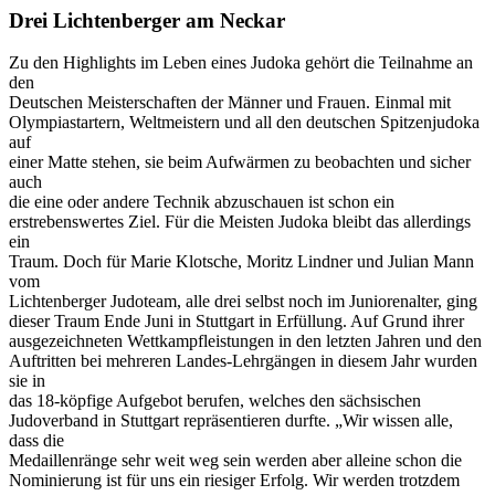
Bild
Drei Lichtenberger am Neckar
Zu den Highlights im Leben eines Judoka gehört die Teilnahme an
den
Deutschen Meisterschaften der Männer und Frauen. Einmal mit
Olympiastartern, Weltmeistern und all den deutschen Spitzenjudoka
auf
einer Matte stehen, sie beim Aufwärmen zu beobachten und sicher
auch
die eine oder andere Technik abzuschauen ist schon ein
erstrebenswertes Ziel. Für die Meisten Judoka bleibt das allerdings
ein
Traum. Doch für Marie Klotsche, Moritz Lindner und Julian Mann
vom
Lichtenberger Judoteam, alle drei selbst noch im Juniorenalter, ging
dieser Traum Ende Juni in Stuttgart in Erfüllung.
Auf Grund ihrer
ausgezeichneten Wettkampfleistungen in den letzten Jahren und den
Auftritten bei mehreren Landes-Lehrgängen in diesem Jahr wurden
sie in
das 18-köpfige Aufgebot berufen, welches den sächsischen
Judoverband in Stuttgart repräsentieren durfte. „Wir wissen alle,
dass die
Medaillenränge sehr weit weg sein werden aber alleine schon die
Nominierung ist für uns ein riesiger Erfolg.
Wir werden trotzdem