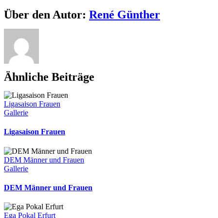
Neckar
Facebook
X
Reddit
LinkedIn
WhatsApp
Telegram
Tumblr
Pinterest
Vk
Xing
E-
Über den Autor:
René Günther
Mail
Ähnliche Beiträge
Ligasaison Frauen
Gallerie
Ligasaison Frauen
DEM Männer und Frauen
Gallerie
DEM Männer und Frauen
Ega Pokal Erfurt