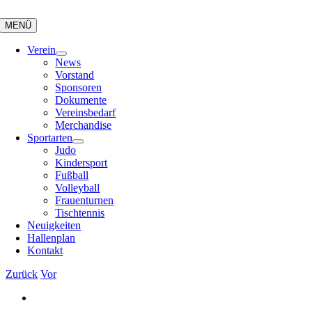
Zum
Inhalt
MENÜ
springen
Verein
News
Vorstand
Sponsoren
Dokumente
Vereinsbedarf
Merchandise
Sportarten
Judo
Kindersport
Fußball
Volleyball
Frauenturnen
Tischtennis
Neuigkeiten
Hallenplan
Kontakt
Zurück
Vor
Zeige
grösseres