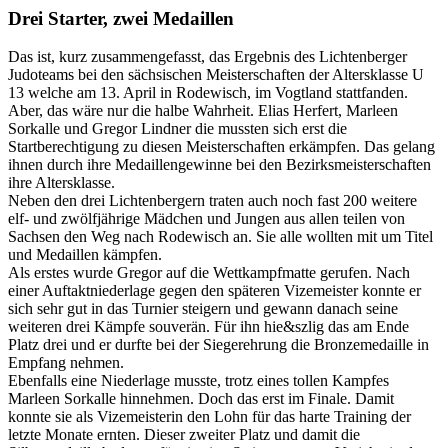
Bild
Drei Starter, zwei Medaillen
Das ist, kurz zusammengefasst, das Ergebnis des Lichtenberger
Judoteams bei den sächsischen Meisterschaften der Altersklasse U
13 welche am 13. April in Rodewisch, im Vogtland stattfanden.
Aber, das wäre nur die halbe Wahrheit. Elias Herfert, Marleen
Sorkalle und Gregor Lindner die mussten sich erst die
Startberechtigung zu diesen Meisterschaften erkämpfen. Das gelang
ihnen durch ihre Medaillengewinne bei den Bezirksmeisterschaften
ihre Altersklasse.
Neben den drei Lichtenbergern traten auch noch fast 200 weitere
elf- und zwölfjährige Mädchen und Jungen aus allen teilen von
Sachsen den Weg nach Rodewisch an. Sie alle wollten mit um Titel
und Medaillen kämpfen.
Als erstes wurde Gregor auf die Wettkampfmatte gerufen. Nach
einer Auftaktniederlage gegen den späteren Vizemeister konnte er
sich sehr gut in das Turnier steigern und gewann danach seine
weiteren drei Kämpfe souverän. Für ihn hie&szlig das am Ende
Platz drei und er durfte bei der Siegerehrung die Bronzemedaille in
Empfang nehmen.
Ebenfalls eine Niederlage musste, trotz eines tollen Kampfes
Marleen Sorkalle hinnehmen. Doch das erst im Finale. Damit
konnte sie als Vizemeisterin den Lohn für das harte Training der
letzte Monate ernten. Dieser zweiter Platz und damit die