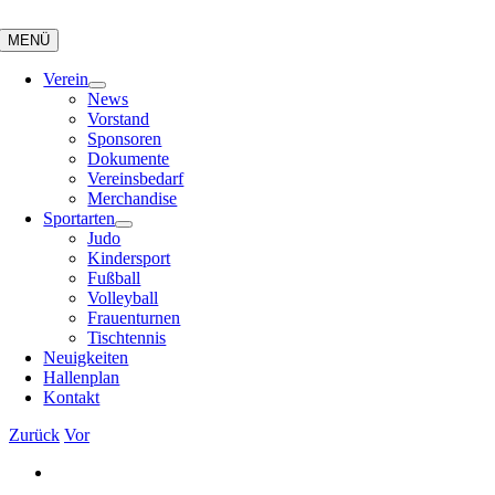
Zum
Inhalt
MENÜ
springen
Verein
News
Vorstand
Sponsoren
Dokumente
Vereinsbedarf
Merchandise
Sportarten
Judo
Kindersport
Fußball
Volleyball
Frauenturnen
Tischtennis
Neuigkeiten
Hallenplan
Kontakt
Zurück
Vor
Zeige
grösseres