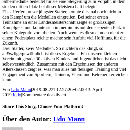
Silbermedaille bedeutet für sie eine Steigerung zum Vorjahr, in dem
sie den dritten Platz bei dieser Meisterschaft belegte.
Elias Herfert, unser jüngster Starter, konnte diesmal noch nicht in
den Kampf um die Medaillen eingreifen. Bei seiner ersten
Teilnahme an einer Landesmeisterschaft zeigte er gro&szligen
Kampfgeist und konnte sich immerhin bis auf den siebenten Platz in
seiner Kategorie vor arbeiten. Auch wenn es diesmal noch nicht zu
einem Podestplatz reichte machte sein Auftritt viel Hoffnung für die
Zukunft.
Drei Starter, zwei Medaillen. So nüchtern das klingt, so
au&szligergewöhnlich ist dieses Ergebnis. Für unseren kleinen
Verein mit gerade 30 aktiven Kinder- und Jugendlichen ist das nicht
selbstverständlich. Zusammen mit den Ergebnissen der anderen
Altersklassen zeigt es, was man alles mit fleißigen Training und viel
Engagement von Sportlern, Trainern, Eltern und Betreuern erreichen
kann.
Von
Udo Mann
|
2019-08-22T12:57:26+02:00
13. April
für
2019
|
Judo
|
Kommentare deaktiviert
Drei
Starter,
Share This Story, Choose Your Platform!
zwei
Medaillen
Facebook
X
Reddit
LinkedIn
WhatsApp
Telegram
Tumblr
Pinterest
Vk
Xing
E-
Über den Autor:
Udo Mann
Mail