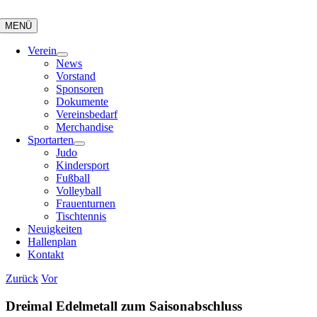
Zum
Inhalt
MENÜ
springen
Verein
News
Vorstand
Sponsoren
Dokumente
Vereinsbedarf
Merchandise
Sportarten
Judo
Kindersport
Fußball
Volleyball
Frauenturnen
Tischtennis
Neuigkeiten
Hallenplan
Kontakt
Zurück
Vor
Dreimal Edelmetall zum Saisonabschluss