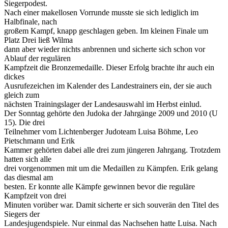
Siegerpodest.
Nach einer makellosen Vorrunde musste sie sich lediglich im
Halbfinale, nach
großem Kampf, knapp geschlagen geben. Im kleinen Finale um
Platz Drei ließ Wilma
dann aber wieder nichts anbrennen und sicherte sich schon vor
Ablauf der regulären
Kampfzeit die Bronzemedaille. Dieser Erfolg brachte ihr auch ein
dickes
Ausrufezeichen im Kalender des Landestrainers ein, der sie auch
gleich zum
nächsten Trainingslager der Landesauswahl im Herbst einlud.
Der Sonntag gehörte den Judoka der Jahrgänge 2009 und 2010 (U
15). Die drei
Teilnehmer vom Lichtenberger Judoteam Luisa Böhme, Leo
Pietschmann und Erik
Kammer gehörten dabei alle drei zum jüngeren Jahrgang. Trotzdem
hatten sich alle
drei vorgenommen mit um die Medaillen zu Kämpfen. Erik gelang
das diesmal am
besten. Er konnte alle Kämpfe gewinnen bevor die reguläre
Kampfzeit von drei
Minuten vorüber war. Damit sicherte er sich souverän den Titel des
Siegers der
Landesjugendspiele. Nur einmal das Nachsehen hatte Luisa. Nach