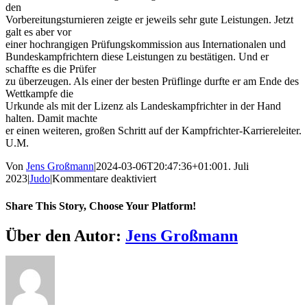
den
Vorbereitungsturnieren zeigte er jeweils sehr gute Leistungen. Jetzt
galt es aber vor
einer hochrangigen Prüfungskommission aus Internationalen und
Bundeskampfrichtern diese Leistungen zu bestätigen. Und er
schaffte es die Prüfer
zu überzeugen. Als einer der besten Prüflinge durfte er am Ende des
Wettkampfe die
Urkunde als mit der Lizenz als Landeskampfrichter in der Hand
halten. Damit machte
er einen weiteren, großen Schritt auf der Kampfrichter-Karriereleiter.
U.M.
Von
Jens Großmann
|
2024-03-06T20:47:36+01:00
1. Juli
für
2023
|
Judo
|
Kommentare deaktiviert
Dreimal
Edelmetall
Share This Story, Choose Your Platform!
zum
Saisonabschluss
Facebook
X
Reddit
LinkedIn
WhatsApp
Telegram
Tumblr
Pinterest
Vk
Xing
E-
Über den Autor:
Jens Großmann
Mail