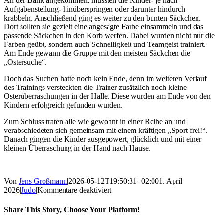
An der Bank angekommen, mussten die Kinder- je nach
Aufgabenstellung- hinüberspringen oder darunter hindurch
krabbeln. Anschließend ging es weiter zu den bunten Säckchen.
Dort sollten sie gezielt eine angesagte Farbe einsammeln und das
passende Säckchen in den Korb werfen. Dabei wurden nicht nur die
Farben geübt, sondern auch Schnelligkeit und Teamgeist trainiert.
Am Ende gewann die Gruppe mit den meisten Säckchen die
„Ostersuche“.
Doch das Suchen hatte noch kein Ende, denn im weiteren Verlauf
des Trainings versteckten die Trainer zusätzlich noch kleine
Osterüberraschungen in der Halle. Diese wurden am Ende von den
Kindern erfolgreich gefunden wurden.
Zum Schluss traten alle wie gewohnt in einer Reihe an und
verabschiedeten sich gemeinsam mit einem kräftigen „Sport frei!“.
Danach gingen die Kinder ausgepowert, glücklich und mit einer
kleinen Überraschung in der Hand nach Hause.
Von
Jens Großmann
|
2026-05-12T19:50:31+02:00
1. April
für
2026
|
Judo
|
Kommentare deaktiviert
„Einblicke
in
Share This Story, Choose Your Platform!
den