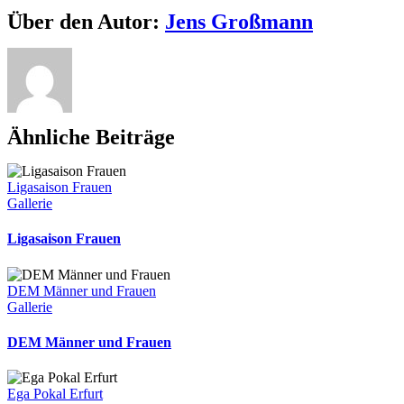
Kindersport
Facebook
X
Reddit
LinkedIn
WhatsApp
Telegram
Tumblr
Pinterest
Vk
Xing
E-
Über den Autor:
Jens Großmann
zu
Mail
Ostern
–
Spiel,
Spaß
und
ganz
Ähnliche Beiträge
viel
Bewegung!“
Ligasaison Frauen
Gallerie
Ligasaison Frauen
DEM Männer und Frauen
Gallerie
DEM Männer und Frauen
Ega Pokal Erfurt