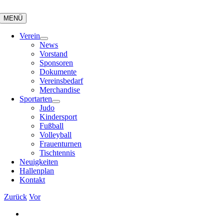
Zum
Inhalt
MENÜ
springen
Verein
News
Vorstand
Sponsoren
Dokumente
Vereinsbedarf
Merchandise
Sportarten
Judo
Kindersport
Fußball
Volleyball
Frauenturnen
Tischtennis
Neuigkeiten
Hallenplan
Kontakt
Zurück
Vor
Zeige
grösseres