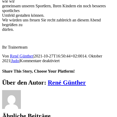
wie wir
gemeinsam unseren Sportlern, Ihren Kindern ein noch besseres
sportliches
Umfeld gestalten können.
Wir würden uns freuen Sie recht zahlreich an diesem Abend
begrüßen zu
dürfen
.
Ihr Trainerteam
Von
René Günther
|
2021-10-27T16:50:44+02:00
14. Oktober
für
2021
|
Judo
|
Kommentare deaktiviert
Elternabend
14.10.2021
Share This Story, Choose Your Platform!
Facebook
X
Reddit
LinkedIn
WhatsApp
Telegram
Tumblr
Pinterest
Vk
Xing
E-
Über den Autor:
René Günther
Mail
Ähnliche Beiträge