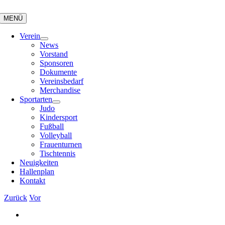
Zum
Inhalt
MENÜ
springen
Verein
News
Vorstand
Sponsoren
Dokumente
Vereinsbedarf
Merchandise
Sportarten
Judo
Kindersport
Fußball
Volleyball
Frauenturnen
Tischtennis
Neuigkeiten
Hallenplan
Kontakt
Zurück
Vor
Zeige
grösseres