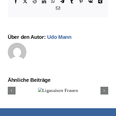
Facebook
X
Reddit
LinkedIn
WhatsApp
Telegram
Tumblr
Pinterest
Vk
Xing
E-
Mail
Über den Autor:
Udo Mann
Ähnliche Beiträge
Ligasaison
DEM Mä
Frauen
Fr