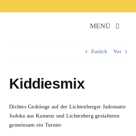
Zum
Inhalt
springen
MENÜ
Verein
Zurück
Vor
Sportarten
Kiddiesmix
Neuigkeiten
Hallenplan
Dichtes Gedränge auf der Lichtenberger Judomatte
Judoka aus Kamenz und Lichtenberg gestalteten
Kontakt
gemeinsam ein Turnier