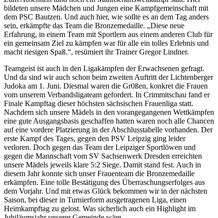
bildeten unsere Mädchen und Jungen eine Kampfgemeinschaft mit
dem PSC Bautzen. Und auch hier, wie sollte es an dem Tag anders
sein, erkämpfte das Team die Bronzemedaille. „Diese neue
Erfahrung, in einem Team mit Sportlern aus einem anderen Club für
ein gemeinsam Ziel zu kämpfen war für alle ein tolles Erlebnis und
macht riesigen Spaß.“, resümiert ihr Trainer Gregor Lindner.
Teamgeist ist auch in den Ligakämpfen der Erwachsenen gefragt.
Und da sind wir auch schon beim zweiten Auftritt der Lichtenberger
Judoka am 1. Juni. Diesmal waren die Gr0ßen, konkret die Frauen
vom unserem Verbandsligateam gefordert. In Crimmitschau fand er
Finale Kampftag dieser höchsten sächsischen Frauenliga statt.
Nachdem sich unsere Mädels in den vorangegangenen Wettkämpfen
eine gute Ausgangsbasis geschaffen hatten waren noch alle Chancen
auf eine vordere Platzierung in der Abschlusstabelle vorhanden. Der
erste Kampf des Tages, gegen den PSV Leipzig ging leider
verloren. Doch gegen das Team der Leipziger Sportlöwen und
gegen die Mannschaft vom SV Sachsenwerk Dresden erreichten
unsere Mädels jeweils klare 5:2 Siege. Damit stand fest. Auch in
diesem Jahr konnte sich unser Frauenteam die Bronzemedaille
erkämpfen. Eine tolle Bestätigung des Überraschungserfolges aus
dem Vorjahr. Und mit etwas Glück bekommen wir in der nächsten
Saison, bei dieser in Turnierform ausgetragenen Liga, einen
Heimkampftag zu gelost. Was sicherlich auch ein Highlight im
Jubiläumsjahr unserer Gemeinde wäre.