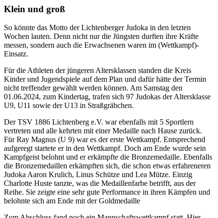
Bild
Klein und groß
So könnte das Motto der Lichtenberger Judoka in den letzten
Wochen lauten. Denn nicht nur die Jüngsten durften ihre Kräfte
messen, sondern auch die Erwachsenen waren im (Wettkampf)-
Einsatz.
Für die Athleten der jüngeren Altersklassen standen die Kreis
Kinder und Jugendspiele auf dem Plan und dafür hätte der Termin
nicht treffender gewählt werden können. Am Samstag den
01.06.2024, zum Kindertag, trafen sich 97 Judokas der Altersklasse
U9, U11 sowie der U13 in Straßgräbchen.
Der TSV 1886 Lichtenberg e.V. war ebenfalls mit 5 Sportlern
vertreten und alle kehrten mit einer Medaille nach Hause zurück.
Für Ray Magnus (U 9) war es der erste Wettkampf. Entsprechend
aufgeregt startete er in den Wettkampf. Doch am Ende wurde sein
Kampfgeist belohnt und er erkämpfte die Bronzemedaille. Ebenfalls
die Bronzemedaillen erkämpften sich, die schon etwas erfahreneren
Judoka Aaron Krulich, Linus Schütze und Lea Mütze. Einzig
Charlotte Huste tanzte, was die Medaillenfarbe betrifft, aus der
Reihe. Sie zeigte eine sehr gute Performance in ihren Kämpfen und
belohnte sich am Ende mit der Goldmedaille
Zum Abschluss fand noch ein Mannschaftswettkampf statt. Hier