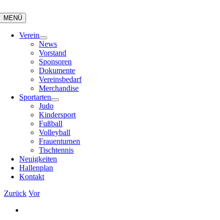
Zum
Inhalt
MENÜ
springen
Verein
News
Vorstand
Sponsoren
Dokumente
Vereinsbedarf
Merchandise
Sportarten
Judo
Kindersport
Fußball
Volleyball
Frauenturnen
Tischtennis
Neuigkeiten
Hallenplan
Kontakt
Zurück
Vor
Zeige
grösseres