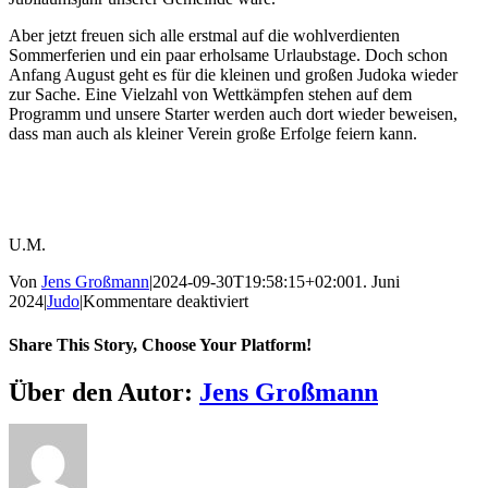
Aber jetzt freuen sich alle erstmal auf die wohlverdienten
Sommerferien und ein paar erholsame Urlaubstage. Doch schon
Anfang August geht es für die kleinen und großen Judoka wieder
zur Sache. Eine Vielzahl von Wettkämpfen stehen auf dem
Programm und unsere Starter werden auch dort wieder beweisen,
dass man auch als kleiner Verein große Erfolge feiern kann.
U.M.
Von
Jens Großmann
|
2024-09-30T19:58:15+02:00
1. Juni
für
2024
|
Judo
|
Kommentare deaktiviert
Klein
und
Share This Story, Choose Your Platform!
groß
Facebook
X
Reddit
LinkedIn
WhatsApp
Telegram
Tumblr
Pinterest
Vk
Xing
E-
Über den Autor:
Jens Großmann
Mail