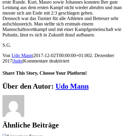
erste Runde. Kurt, Mauro sowie Johannes konnten Ihre gute
Leistung aus dem ersten Kampf nicht wieder abrufen und man
musste sich am Ende mit 2:3 geschlagen geben.
Dennoch war das Turnier für alle Athleten und Betreuer sehr
aufschlussreich. Man stellte sich erstmals einem
Mannschaftswettkampf und mit einer Kampfgemeinschaft wie
Pulsnitz, lässt es sich in Zukunft drauf aufbauen.
S.G.
Von
Udo Mann
|
2017-12-02T00:00:00+01:00
2. Dezember
für
2017
|
Judo
|
Kommentare deaktiviert
Landesmannschaftsmeisterschaft
der
Share This Story, Choose Your Platform!
AK
U13
Facebook
X
Reddit
LinkedIn
WhatsApp
Telegram
Tumblr
Pinterest
Vk
Xing
E-
Über den Autor:
Udo Mann
Mail
Ähnliche Beiträge