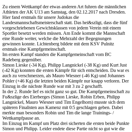
Zu einem Wettkampf der etwas anderen Art fuhren die männlichen
Athleten der AK U13 am Samstag, den 02.12.2017 nach Dresden.
Hier fand erstmals für unsere Judokas die
Landesmannschaftsmeisterschaft statt. Das hei&szligt, dass die fünf
vorgeschriebenen Gewichtsklassen von jedem Verein mit einem
Sportler besetzt werden müssen. Am Ende kommt die Mannschaft
eine Runde weiter, welche die Mehrzahl der Begegnungen
gewinnen konnte. Lichtenberg bildete mit dem KSV Pulnitz
erstmals eine Kampfgemeinschaft.
Im ersten Kampf standen die Kampfgemeinschaft vom BC
Radeberg gegenüber.
Simon Lieske (-34 Kg), Philipp Langnickel (-38 Kg) und Kurt Just
(-42 Kg) konnten die ersten Kämpfe für sich entscheiden. Da war es
auch zu verschmerzen, als Mauro Wiesner (-46 Kg) und Johannes
Pohler (+46 Kg) die letzten beiden Kämpfe nur knapp verloren. Der
Einzug in die nächste Runde war mit 3 zu 2 geschafft.
In der 2. Runde lief es nicht ganz so gut. Die Kampfgemeinschaft zu
Fu&szlige des Eierberges (Simon Lieske, Robin Erben, Philipp
Langnickel, Mauro Wiesner und Tim Engelhorn) musste sich dem
späteren Finalisten aus Kamenz mit 0:5 geschlagen geben. Dabei
merkte man besonders Robin und Tim die lange Trainings- /
Wettkampfpause an.
Im Einzug im Kampf um Platz drei sicherten die ersten beide Punkte
Simon und Philipp. Leider endete diese Partie nicht so gut wie die