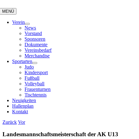
Zum
Inhalt
MENÜ
springen
Verein
News
Vorstand
Sponsoren
Dokumente
Vereinsbedarf
Merchandise
Sportarten
Judo
Kindersport
Fußball
Volleyball
Frauenturnen
Tischtennis
Neuigkeiten
Hallenplan
Kontakt
Zurück
Vor
Landesmannschaftsmeisterschaft der AK U13