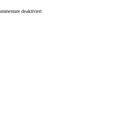
für
mmentare deaktiviert
Neujahrspokal
Freital
U11/U15