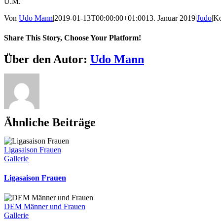
U.M.
Von
Udo Mann
|
2019-01-13T00:00:00+01:00
13. Januar 2019
|
Judo
|
Ko
Share This Story, Choose Your Platform!
Facebook
X
Reddit
LinkedIn
WhatsApp
Telegram
Tumblr
Pinterest
Vk
Xing
E-
Über den Autor:
Udo Mann
Mail
Ähnliche Beiträge
Ligasaison Frauen
Gallerie
Ligasaison Frauen
DEM Männer und Frauen
Gallerie