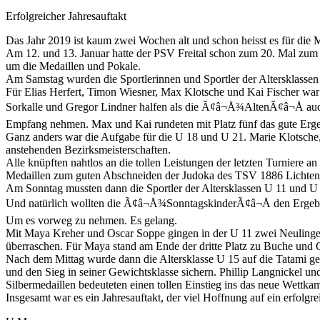
Erfolgreicher Jahresauftakt
Das Jahr 2019 ist kaum zwei Wochen alt und schon heisst es für di
Am 12. und 13. Januar hatte der PSV Freital schon zum 20. Mal zum 
um die Medaillen und Pokale.
Am Samstag wurden die Sportlerinnen und Sportler der Altersklasse
Für Elias Herfert, Timon Wiesner, Max Klotsche und Kai Fischer war
Sorkalle und Gregor Lindner halfen als die Ã¢â¬Å¾AltenÃ¢â¬Å auc
Empfang nehmen. Max und Kai rundeten mit Platz fünf das gute Erge
Ganz anders war die Aufgabe für die U 18 und U 21. Marie Klotsche,
anstehenden Bezirksmeisterschaften.
Alle knüpften nahtlos an die tollen Leistungen der letzten Turniere 
Medaillen zum guten Abschneiden der Judoka des TSV 1886 Lichtenb
Am Sonntag mussten dann die Sportler der Altersklassen U 11 und U 
Und natürlich wollten die Ã¢â¬Å¾SonntagskinderÃ¢â¬Å den Ergeb
Um es vorweg zu nehmen. Es gelang.
Mit Maya Kreher und Oscar Soppe gingen in der U 11 zwei Neulinge an
überraschen. Für Maya stand am Ende der dritte Platz zu Buche und O
Nach dem Mittag wurde dann die Altersklasse U 15 auf die Tatami ger
und den Sieg in seiner Gewichtsklasse sichern. Phillip Langnickel un
Silbermedaillen bedeuteten einen tollen Einstieg ins das neue Wettka
Insgesamt war es ein Jahresauftakt, der viel Hoffnung auf ein erfolgr