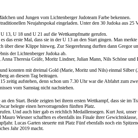
e Mädchen und Jungen vom Lichtenberger Judoteam Farbe bekennen.
traditionellen Neujahrspokal eingeladen. Unter den 30 Judoka aus 25
n U 13, U 18 und U 21 auf die Wettkampfmatte gerufen.
 es das erste Mal, dass sie in der U 13 an den Start gingen. Man merk
h über diese Klippe hinweg. Zur Siegerehrung durften dann Gregor un
bnis der Lichtenberger Judoka ab.
 Anna Theresia Gräfe, Moritz Lindner, Julian Mann, Nils Schöne und B
an und konnten mit dreimal Gold (Marie, Moritz und Nils) einmal Silbe
erg an diesem Tag beitragen.
15 zeitig aufstehen, denn schon um 7.30 Uhr war die Abfahrt zum zwei
nissen vom Samstag nicht nachstehen.
 den Start. Beide zeigten bei ihrem ersten Wettkampf, dass sie im Tra
scar belegte einen hervorragenden fünften Platz.
ufen. Und auch hier gab es reichlich Medaillensegen. Kurt Just, unser
d Mauro Wiesner schafften es ebenfalls ins Finale ihrer Gewichtsklasse
mpfjahr. Lucas Garten steuerte mit Platz Fünf ebenfalls noch ein Spitz
eiches Jahr 2019 macht.