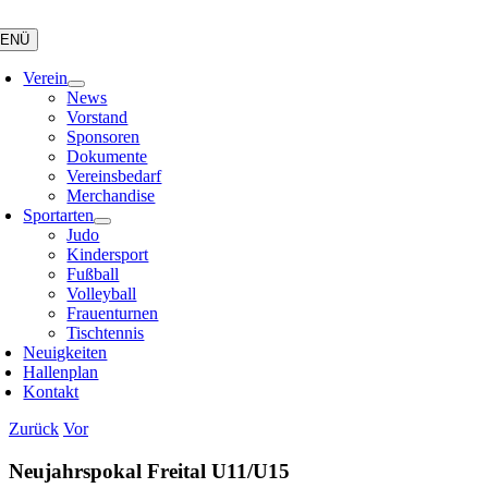
Zum
Inhalt
ENÜ
springen
Verein
News
Vorstand
Sponsoren
Dokumente
Vereinsbedarf
Merchandise
Sportarten
Judo
Kindersport
Fußball
Volleyball
Frauenturnen
Tischtennis
Neuigkeiten
Hallenplan
Kontakt
Zurück
Vor
Neujahrspokal Freital U11/U15