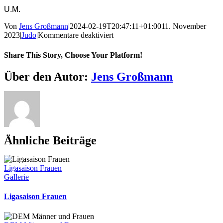
U.M.
Von
Jens Großmann
|
2024-02-19T20:47:11+01:00
11. November
für
2023
|
Judo
|
Kommentare deaktiviert
Zwei
Titel
Share This Story, Choose Your Platform!
aus
der
Facebook
X
Reddit
LinkedIn
WhatsApp
Telegram
Tumblr
Pinterest
Vk
Xing
E-
Über den Autor:
Jens Großmann
Spree
Mail
gefischt
Ähnliche Beiträge
Ligasaison Frauen
Gallerie
Ligasaison Frauen