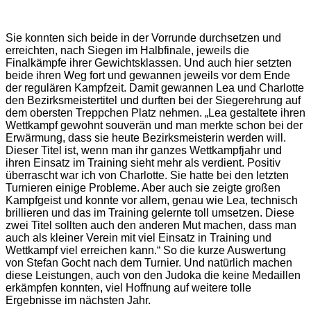
Sie konnten sich beide in der Vorrunde durchsetzen und
erreichten, nach Siegen im Halbfinale, jeweils die
Finalkämpfe ihrer Gewichtsklassen. Und auch hier setzten
beide ihren Weg fort und gewannen jeweils vor dem Ende
der regulären Kampfzeit. Damit gewannen Lea und Charlotte
den Bezirksmeistertitel und durften bei der Siegerehrung auf
dem obersten Treppchen Platz nehmen. „Lea gestaltete ihren
Wettkampf gewohnt souverän und man merkte schon bei der
Erwärmung, dass sie heute Bezirksmeisterin werden will.
Dieser Titel ist, wenn man ihr ganzes Wettkampfjahr und
ihren Einsatz im Training sieht mehr als verdient. Positiv
überrascht war ich von Charlotte. Sie hatte bei den letzten
Turnieren einige Probleme. Aber auch sie zeigte großen
Kampfgeist und konnte vor allem, genau wie Lea, technisch
brillieren und das im Training gelernte toll umsetzen. Diese
zwei Titel sollten auch den anderen Mut machen, dass man
auch als kleiner Verein mit viel Einsatz in Training und
Wettkampf viel erreichen kann.“ So die kurze Auswertung
von Stefan Gocht nach dem Turnier. Und natürlich machen
diese Leistungen, auch von den Judoka die keine Medaillen
erkämpfen konnten, viel Hoffnung auf weitere tolle
Ergebnisse im nächsten Jahr.