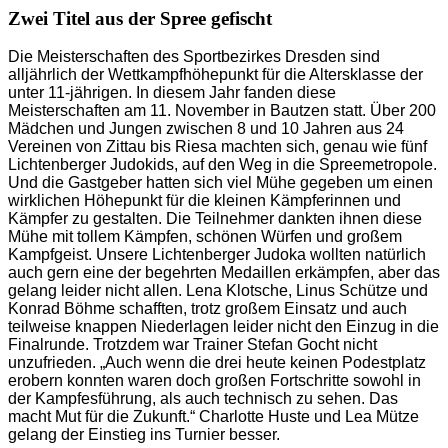
Bild
Zwei Titel aus der Spree gefischt
Die Meisterschaften des Sportbezirkes Dresden sind
alljährlich der Wettkampfhöhepunkt für die Altersklasse der
unter 11-jährigen. In diesem Jahr fanden diese
Meisterschaften am 11. November in Bautzen statt. Über 200
Mädchen und Jungen zwischen 8 und 10 Jahren aus 24
Vereinen von Zittau bis Riesa machten sich, genau wie fünf
Lichtenberger Judokids, auf den Weg in die Spreemetropole.
Und die Gastgeber hatten sich viel Mühe gegeben um einen
wirklichen Höhepunkt für die kleinen Kämpferinnen und
Kämpfer zu gestalten. Die Teilnehmer dankten ihnen diese
Mühe mit tollem Kämpfen, schönen Würfen und großem
Kampfgeist. Unsere Lichtenberger Judoka wollten natürlich
auch gern eine der begehrten Medaillen erkämpfen, aber das
gelang leider nicht allen. Lena Klotsche, Linus Schütze und
Konrad Böhme schafften, trotz großem Einsatz und auch
teilweise knappen Niederlagen leider nicht den Einzug in die
Finalrunde. Trotzdem war Trainer Stefan Gocht nicht
unzufrieden. „Auch wenn die drei heute keinen Podestplatz
erobern konnten waren doch großen Fortschritte sowohl in
der Kampfesführung, als auch technisch zu sehen. Das
macht Mut für die Zukunft.“ Charlotte Huste und Lea Mütze
gelang der Einstieg ins Turnier besser.