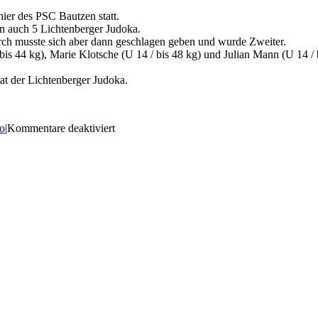
ier des PSC Bautzen statt.
n auch 5 Lichtenberger Judoka.
durch musste sich aber dann geschlagen geben und wurde Zweiter.
is 44 kg), Marie Klotsche (U 14 / bis 48 kg) und Julian Mann (U 14 / 
tat der Lichtenberger Judoka.
für
o
|
Kommentare deaktiviert
17.
IT
Bautzen