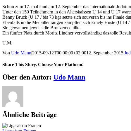
Schon zum 17. mal fand am 12. September das internationale Judoturn
Unter den 150 Teilnehmern in den Alterskalssen U 14 und U 17 ware
Benny Bruck (U 17 / bis 73 kg) setzte sich souverän bis ins Finale 
Ebenfalls in die Medaillenrängen kämpften sich Emely Huste (U 14 / b
Sie gewannen jeweils die Bronzemedaille.
Ein fünfter Platz durch Moritz Lindner vervollständigt das tolle Resul
U.M.
Von
Udo Mann
|
2015-09-12T00:00:00+02:00
12. September 2015
|
Jud
Share This Story, Choose Your Platform!
Facebook
X
Reddit
LinkedIn
WhatsApp
Telegram
Tumblr
Pinterest
Vk
Xing
E-
Über den Autor:
Udo Mann
Mail
Ähnliche Beiträge
Ligasaison Frauen