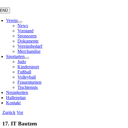
Zum
Inhalt
ENÜ
springen
Verein
News
Vorstand
Sponsoren
Dokumente
Vereinsbedarf
Merchandise
Sportarten
Judo
Kindersport
Fußball
Volleyball
Frauenturnen
Tischtennis
Neuigkeiten
Hallenplan
Kontakt
Zurück
Vor
17. IT Bautzen