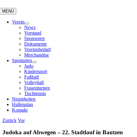
Zum
Inhalt
MENÜ
springen
Verein
News
Vorstand
Sponsoren
Dokumente
Vereinsbedarf
Merchandise
Sportarten
Judo
Kindersport
Fußball
Volleyball
Frauenturnen
Tischtennis
Neuigkeiten
Hallenplan
Kontakt
Zurück
Vor
Judoka auf Abwegen – 22. Stadtlauf in Bautzen