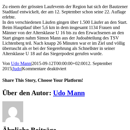
Zu einem der grössten Laufevents der Region hat sich der Bautzener
Stadtlauf entwickelt, der am 12. September schon seine 22. Auflage
erlebte.
In den verschiedenen Läufen gingen über 1.500 Läufer an den Start.
Beim Hauptlauf über 5,6 km in dem insgesamt 1134 Frauen und
Männer von der Altersklasse U 16 bis zu den Erwachsenen an den
Start gingen nahm Simon Mann aus der Judoabteilung des TSV
Lichtenberg teil. Nach knapp 26 Minuten war er im Ziel und völlig
überrascht als er bei der Siegerehrung als Schnellster in seiner
Altersklasse U 18 auf das Siegerpodest gerufen wurde.
Von
Udo Mann
|
2015-09-12T00:00:00+02:00
12. September
für
2015
|
Judo
|
Kommentare deaktiviert
Judoka
auf
Share This Story, Choose Your Platform!
Abwegen
–
Facebook
X
Reddit
LinkedIn
WhatsApp
Telegram
Tumblr
Pinterest
Vk
Xing
E-
Über den Autor:
Udo Mann
22.
Mail
Stadtlauf
in
Bautzen
Ähnliche Beiträge