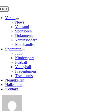
Zum
Inhalt
ENÜ
springen
Verein
News
Vorstand
Sponsoren
Dokumente
Vereinsbedarf
Merchandise
Sportarten
Judo
Kindersport
Fußball
Volleyball
Frauenturnen
Tischtennis
Neuigkeiten
Hallenplan
Kontakt