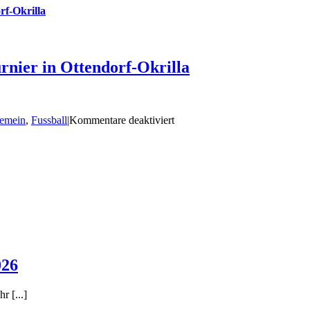
rf-Okrilla
rnier in Ottendorf-Okrilla
für
gemein
,
Fussball
|
Kommentare deaktiviert
Starker
Auftritt
unserer
Bambinis
beim
Turnier
in
Ottendorf-
Okrilla
026
 [...]