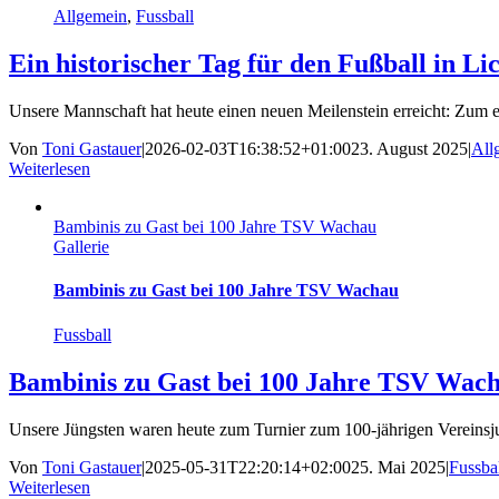
Allgemein
,
Fussball
Ein historischer Tag für den Fußball in Li
Unsere Mannschaft hat heute einen neuen Meilenstein erreicht: Zum ers
Von
Toni Gastauer
|
2026-02-03T16:38:52+01:00
23. August 2025
|
All
Weiterlesen
Bambinis zu Gast bei 100 Jahre TSV Wachau
Gallerie
Bambinis zu Gast bei 100 Jahre TSV Wachau
Fussball
Bambinis zu Gast bei 100 Jahre TSV Wac
Unsere Jüngsten waren heute zum Turnier zum 100-jährigen Vereinsjub
Von
Toni Gastauer
|
2025-05-31T22:20:14+02:00
25. Mai 2025
|
Fussba
Weiterlesen