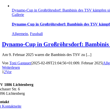
Dynamo-Cup in Großröhrsdorf: Bambinis des TSV kämpfen sic
Gallerie
Dynamo-Cup in Großröhrsdorf: Bambinis des TSV kämpfe
Allgemein
,
Fussball
Dynamo-Cup in Großröhrsdorf: Bambinis 
Am 9. Februar 2025 waren die Bambinis des TSV zu [...]
Von
Toni Gastauer
|
2025-02-09T21:04:56+01:00
9. Februar 2025
|
All
Weiterlesen
1
2
Vor
V 1886 Lichtenberg
chauer Str. 6
896 Lichtenberg
ntakt
r Kontaktseite