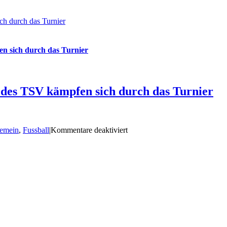
zu
Gast
h durch das Turnier
bei
100
Jahre
TSV
n sich durch das Turnier
Wachau
des TSV kämpfen sich durch das Turnier
für
gemein
,
Fussball
|
Kommentare deaktiviert
Dynamo-
Cup
in
Großröhrsdorf:
Bambinis
des
TSV
kämpfen
sich
durch