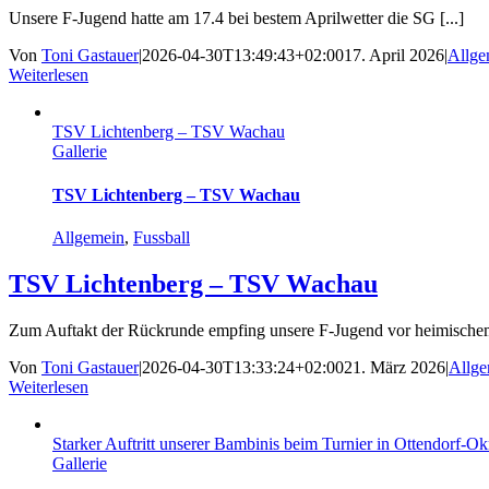
Unsere F-Jugend hatte am 17.4 bei bestem Aprilwetter die SG [...]
Von
Toni Gastauer
|
2026-04-30T13:49:43+02:00
17. April 2026
|
Allge
Weiterlesen
TSV Lichtenberg – TSV Wachau
Gallerie
TSV Lichtenberg – TSV Wachau
Allgemein
,
Fussball
TSV Lichtenberg – TSV Wachau
Zum Auftakt der Rückrunde empfing unsere F-Jugend vor heimischem
Von
Toni Gastauer
|
2026-04-30T13:33:24+02:00
21. März 2026
|
Allge
Weiterlesen
Starker Auftritt unserer Bambinis beim Turnier in Ottendorf-Okr
Gallerie