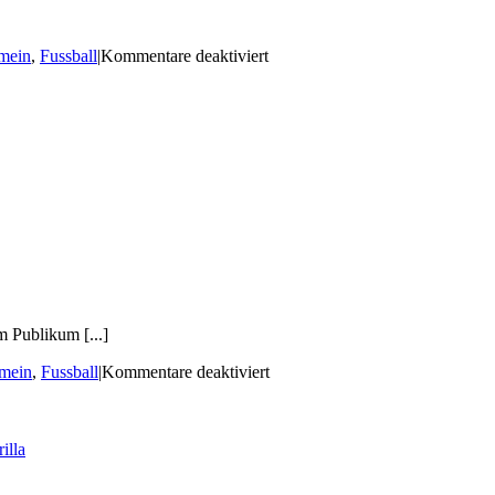
für
mein
,
Fussball
|
Kommentare deaktiviert
TSV
Lichtenberg
–
SG
Großnaundorf
 Publikum [...]
für
mein
,
Fussball
|
Kommentare deaktiviert
TSV
Lichtenberg
–
illa
TSV
Wachau