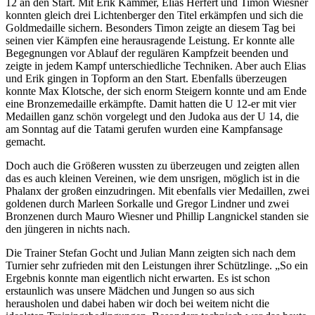
12 an den Start. Mit Erik Kammer, Elias Herfert und Timon Wiesner
konnten gleich drei Lichtenberger den Titel erkämpfen und sich die
Goldmedaille sichern. Besonders Timon zeigte an diesem Tag bei
seinen vier Kämpfen eine herausragende Leistung. Er konnte alle
Begegnungen vor Ablauf der regulären Kampfzeit beenden und
zeigte in jedem Kampf unterschiedliche Techniken. Aber auch Elias
und Erik gingen in Topform an den Start. Ebenfalls überzeugen
konnte Max Klotsche, der sich enorm Steigern konnte und am Ende
eine Bronzemedaille erkämpfte. Damit hatten die U 12-er mit vier
Medaillen ganz schön vorgelegt und den Judoka aus der U 14, die
am Sonntag auf die Tatami gerufen wurden eine Kampfansage
gemacht.
Doch auch die Größeren wussten zu überzeugen und zeigten allen
das es auch kleinen Vereinen, wie dem unsrigen, möglich ist in die
Phalanx der großen einzudringen. Mit ebenfalls vier Medaillen, zwei
goldenen durch Marleen Sorkalle und Gregor Lindner und zwei
Bronzenen durch Mauro Wiesner und Phillip Langnickel standen sie
den jüngeren in nichts nach.
Die Trainer Stefan Gocht und Julian Mann zeigten sich nach dem
Turnier sehr zufrieden mit den Leistungen ihrer Schützlinge. „So ein
Ergebnis konnte man eigentlich nicht erwarten. Es ist schon
erstaunlich was unsere Mädchen und Jungen so aus sich
herausholen und dabei haben wir doch bei weitem nicht die