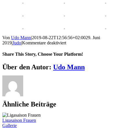
Von
Udo Mann
|
2019-08-22T12:56:56+02:00
29. Juni
für
2019
|
Judo
|
Kommentare deaktiviert
Landesjugendspiele
in
Share This Story, Choose Your Platform!
Dresden
Facebook
X
Reddit
LinkedIn
WhatsApp
Telegram
Tumblr
Pinterest
Vk
Xing
E-
Über den Autor:
Udo Mann
Mail
Ähnliche Beiträge
Ligasaison Frauen
Gallerie