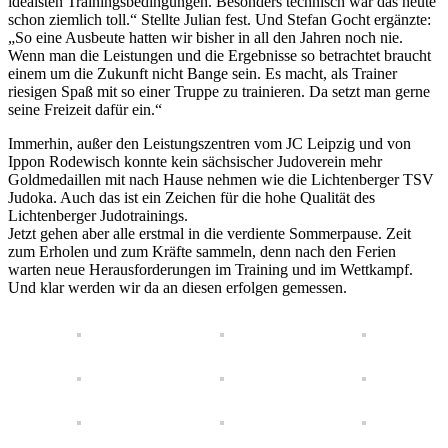
idealsten Trainingsbedingungen. Besonders technisch war das heute
schon ziemlich toll.“ Stellte Julian fest. Und Stefan Gocht ergänzte:
„So eine Ausbeute hatten wir bisher in all den Jahren noch nie.
Wenn man die Leistungen und die Ergebnisse so betrachtet braucht
einem um die Zukunft nicht Bange sein. Es macht, als Trainer
riesigen Spaß mit so einer Truppe zu trainieren. Da setzt man gerne
seine Freizeit dafür ein.“
Immerhin, außer den Leistungszentren vom JC Leipzig und von
Ippon Rodewisch konnte kein sächsischer Judoverein mehr
Goldmedaillen mit nach Hause nehmen wie die Lichtenberger TSV
Judoka. Auch das ist ein Zeichen für die hohe Qualität des
Lichtenberger Judotrainings.
Jetzt gehen aber alle erstmal in die verdiente Sommerpause. Zeit
zum Erholen und zum Kräfte sammeln, denn nach den Ferien
warten neue Herausforderungen im Training und im Wettkampf.
Und klar werden wir da an diesen erfolgen gemessen.