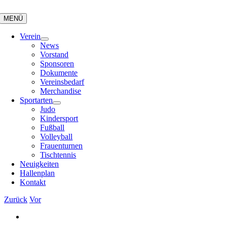
Zum
Inhalt
MENÜ
springen
Verein
News
Vorstand
Sponsoren
Dokumente
Vereinsbedarf
Merchandise
Sportarten
Judo
Kindersport
Fußball
Volleyball
Frauenturnen
Tischtennis
Neuigkeiten
Hallenplan
Kontakt
Zurück
Vor
Zeige
grösseres