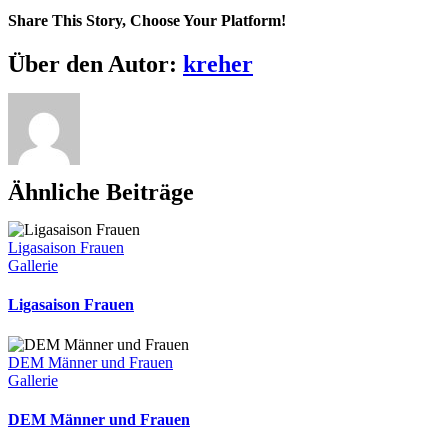
unserer
Share This Story, Choose Your Platform!
Vereins
Homepage
Facebook
X
Reddit
LinkedIn
WhatsApp
Telegram
Tumblr
Pinterest
Vk
Xing
E-
Über den Autor:
kreher
Mail
Ähnliche Beiträge
Ligasaison Frauen
Gallerie
Ligasaison Frauen
DEM Männer und Frauen
Gallerie
DEM Männer und Frauen