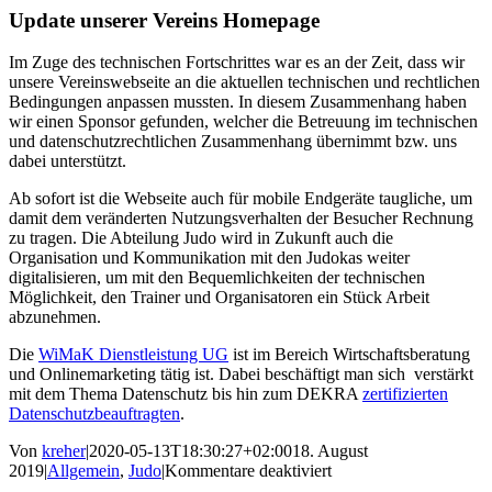
Bild
Update unserer Vereins Homepage
Im Zuge des technischen Fortschrittes war es an der Zeit, dass wir
unsere Vereinswebseite an die aktuellen technischen und rechtlichen
Bedingungen anpassen mussten. In diesem Zusammenhang haben
wir einen Sponsor gefunden, welcher die Betreuung im technischen
und datenschutzrechtlichen Zusammenhang übernimmt bzw. uns
dabei unterstützt.
Ab sofort ist die Webseite auch für mobile Endgeräte taugliche, um
damit dem veränderten Nutzungsverhalten der Besucher Rechnung
zu tragen. Die Abteilung Judo wird in Zukunft auch die
Organisation und Kommunikation mit den Judokas weiter
digitalisieren, um mit den Bequemlichkeiten der technischen
Möglichkeit, den Trainer und Organisatoren ein Stück Arbeit
abzunehmen.
Die
WiMaK Dienstleistung UG
ist im Bereich Wirtschaftsberatung
und Onlinemarketing tätig ist. Dabei beschäftigt man sich verstärkt
mit dem Thema Datenschutz bis hin zum DEKRA
zertifizierten
Datenschutzbeauftragten
.
Von
kreher
|
2020-05-13T18:30:27+02:00
18. August
für
2019
|
Allgemein
,
Judo
|
Kommentare deaktiviert
Update